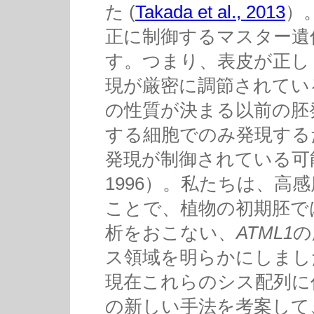
た (
Takada et al., 2013
）
正に制御するマスター遺
す。つまり、表皮が正し
現が厳密に調節されてい
の性質が決まる以前の胚
する細胞でのみ発現する
発現が制御されている可能性
1996）。私たちは、高
ことで、植物の初期胚で
析をおこない、
ATML1
の
ス領域を明らかにしました
現在これらのシス配列に
の新しい手法を考案して