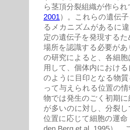
ら茎頂分裂組織が作られ
2001
）。これらの遺伝子
るメカニズムがあるに違
定の遺伝子を発現するた
場所を認識する必要があ
の研究によると、各細胞
用して、個体内における
のように目印となる物質
って与えられる位置の情
物では発生のごく初期に
が多いのに対し、分裂し
位置に応じて細胞の運命
den Berg et al, 