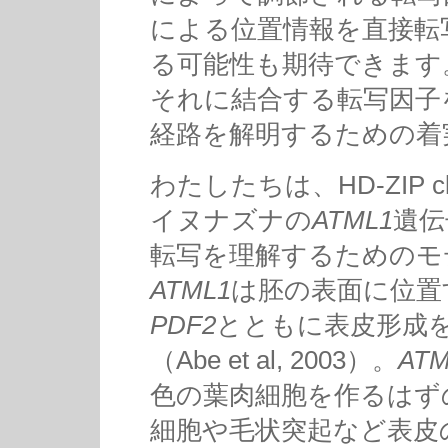
による位置情報を直接転
る可能性も期待できます
それに結合する転写因子
経路を解明するための着
わたしたちは、HD-ZIP 
イヌナズナの
ATML1
遺伝
転写を理解するためのモ
ATML1
は胚の表面に位置
PDF2
とともに表皮形成
（Abe et al, 2003）。
ATM
色の葉肉細胞を作るはず
細胞や毛状突起など表皮