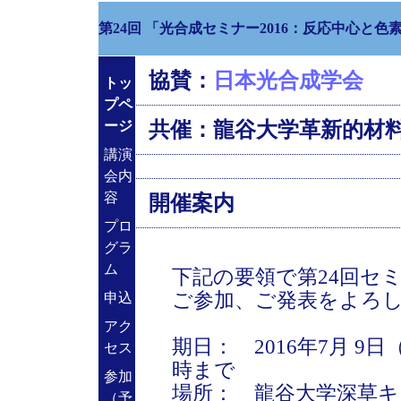
第24回 「光合成セミナー2016：反応中心と色
協賛：
日本光合成学会
トッ
プペ
共催：龍谷大学革新的材
ージ
講演
会内
容
開催案内
プロ
グラ
ム
下記の要領で第24回セ
ご参加、ご発表をよろ
申込
アク
期日： 2016年7月 9
セス
時まで
参加
場所： 龍谷大学深草
（予